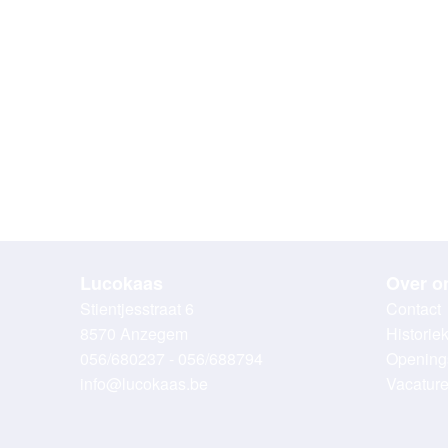
Lucokaas
Over o
Stientjesstraat 6
Contact
8570 Anzegem
Historie
056/680237 - 056/688794
Opening
info@lucokaas.be
Vacatur