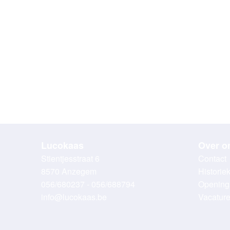
Lucokaas
Over o
Stientjesstraat 6
Contact
8570 Anzegem
Historie
056/680237 - 056/688794
Opening
info@lucokaas.be
Vacatur