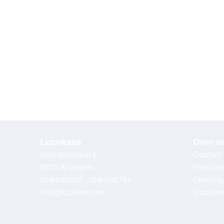
Lucokaas
Over o
Stientjesstraat 6
Contact
8570 Anzegem
Historie
056/680237 - 056/688794
Opening
info@lucokaas.be
Vacatur