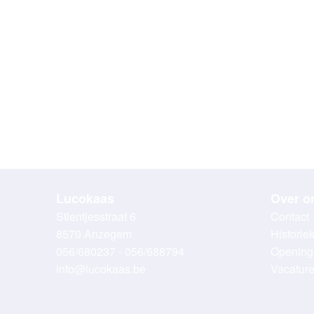
Lucokaas
Over o
Stientjesstraat 6
Contact
8570 Anzegem
Historie
056/680237 - 056/688794
Opening
info@lucokaas.be
Vacatur