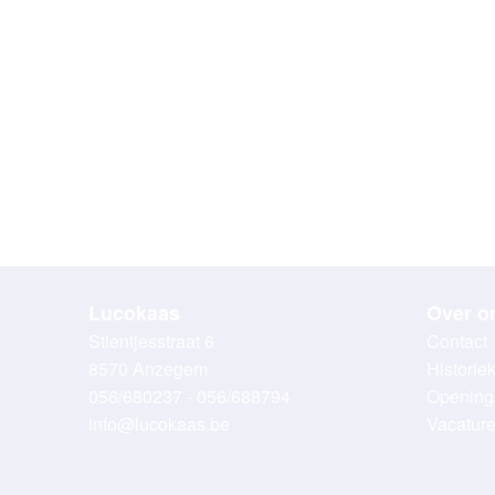
Lucokaas
Over o
Stientjesstraat 6
Contact
8570 Anzegem
Historie
056/680237 - 056/688794
Opening
info@lucokaas.be
Vacatur