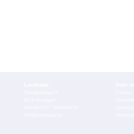
Lucokaas
Over o
Stientjesstraat 6
Contact
8570 Anzegem
Historie
056/680237 - 056/688794
Opening
info@lucokaas.be
Vacatur