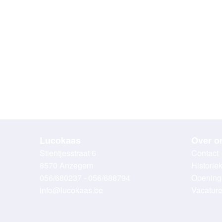
Lucokaas
Over o
Stientjesstraat 6
Contact
8570 Anzegem
Historie
056/680237 - 056/688794
Opening
info@lucokaas.be
Vacatur