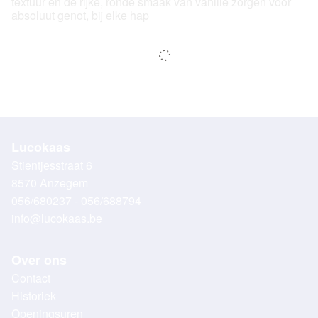
textuur en de rijke, ronde smaak van vanille zorgen voor
absoluut genot, bij elke hap
Lucokaas
Stientjesstraat 6
8570 Anzegem
056/680237 - 056/688794
info@lucokaas.be
Over ons
Contact
Historiek
Openingsuren