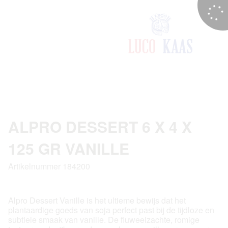
ALPRO DESSERT 6 X 4 X
125 GR VANILLE
Artikelnummer 184200
Alpro Dessert Vanille is het ultieme bewijs dat het
plantaardige goeds van soja perfect past bij de tijdloze en
subtiele smaak van vanille. De fluweelzachte, romige