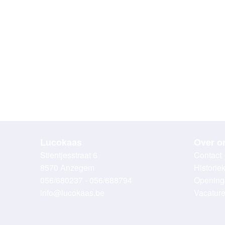
Lucokaas
Over o
Stientjesstraat 6
Contact
8570 Anzegem
Historie
056/680237 - 056/688794
Opening
info@lucokaas.be
Vacatur