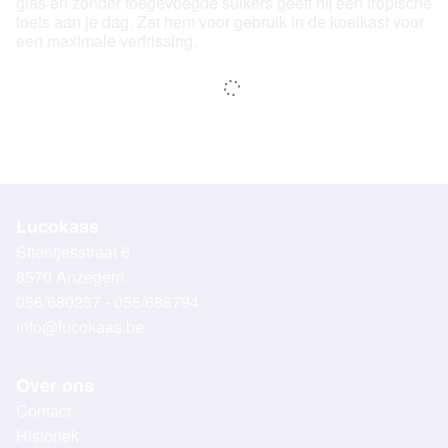
glas en zonder toegevoegde suikers geeft hij een tropische
toets aan je dag. Zet hem voor gebruik in de koelkast voor
een maximale verfrissing.
Lucokaas
Stientjesstraat 6
8570 Anzegem
056/680237 - 056/688794
info@lucokaas.be
Over ons
Contact
Historiek