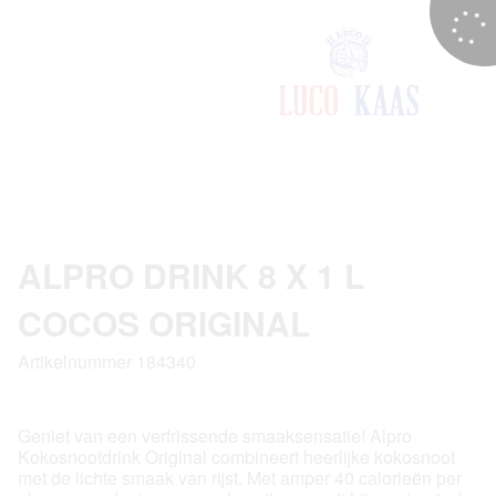
ALPRO DRINK 8 X 1 L
COCOS ORIGINAL
Artikelnummer 184340
Geniet van een verfrissende smaaksensatie! Alpro
Kokosnootdrink Original combineert heerlijke kokosnoot
met de lichte smaak van rijst. Met amper 40 calorieën per