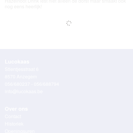
Hazelnoot Drink lest niet alleen de dorst maar smaakt ook
nog eens heerlijk!
Lucokaas
Stientjesstraat 6
8570 Anzegem
056/680237 - 056/688794
info@lucokaas.be
Over ons
Contact
Historiek
Openingsuren