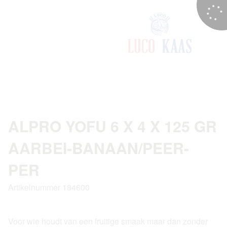
ALPRO YOFU 6 X 4 X 125 GR
AARBEI-BANAAN/PEER-
PER
Artikelnummer 184600
Voor wie houdt van een fruitige smaak maar dan zonder