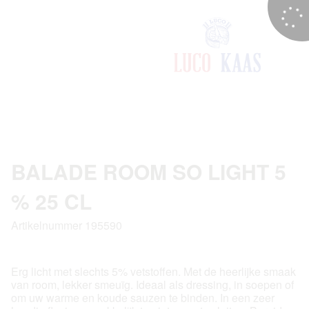
BALADE ROOM SO LIGHT 5
% 25 CL
Artikelnummer 195590
Erg licht met slechts 5% vetstoffen. Met de heerlijke smaak
van room, lekker smeuïg. Ideaal als dressing, in soepen of
om uw warme en koude sauzen te binden. In een zeer