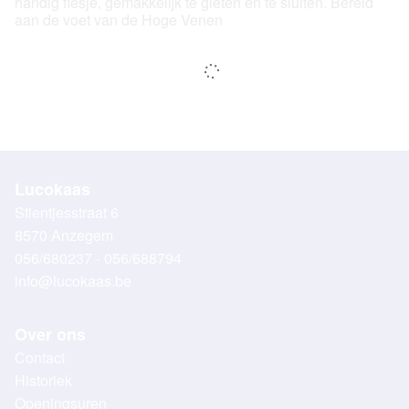
handig flesje, gemakkelijk te gieten en te sluiten. Bereid
aan de voet van de Hoge Venen
Lucokaas
Stientjesstraat 6
8570 Anzegem
056/680237 - 056/688794
info@lucokaas.be
Over ons
Contact
Historiek
Openingsuren