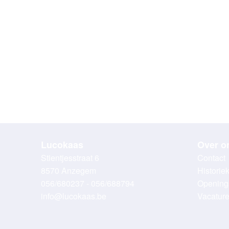
Lucokaas
Over o
Stientjesstraat 6
Contact
8570 Anzegem
Historie
056/680237 - 056/688794
Opening
info@lucokaas.be
Vacatur