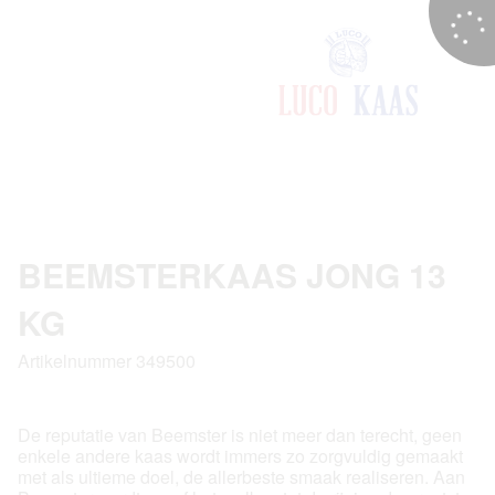
BEEMSTERKAAS JONG 13
KG
Artikelnummer 349500
De reputatie van Beemster is niet meer dan terecht, geen
enkele andere kaas wordt immers zo zorgvuldig gemaakt
met als ultieme doel, de allerbeste smaak realiseren. Aan