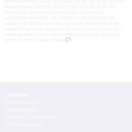
Beemster wordt vanaf het melken tot de rijping de grootste
zorg besteed zodat hij zonder meer echt lekker is. Het
verhaal van Beemster is er een van echtheid en
authentieke waarden, van traditie en respect voor de
natuur, van tijd en rust maar vooral van eerbied voor de
ingrediënten en de receptuur en van mensen die de aller-
lekkerste kaas willen maken. Fris, aromatisch, romig en
zacht, specifiek Beemsterkaas.
Lucokaas
Stientjesstraat 6
8570 Anzegem
056/680237 - 056/688794
info@lucokaas.be