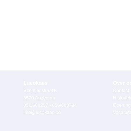
Lucokaas
Over o
Stientjesstraat 6
Contact
8570 Anzegem
Historie
056/680237 - 056/688794
Opening
info@lucokaas.be
Vacatur