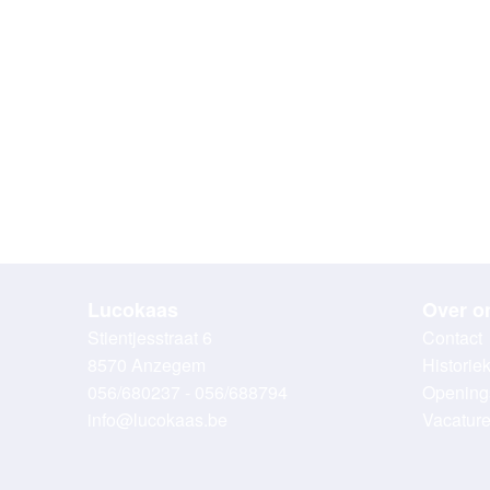
Lucokaas
Over o
Stientjesstraat 6
Contact
8570 Anzegem
Historie
056/680237 - 056/688794
Opening
info@lucokaas.be
Vacatur