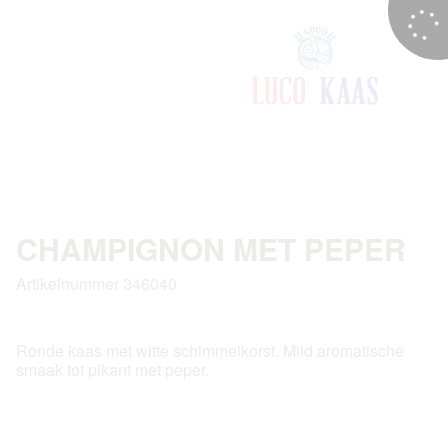
CHAMPIGNON MET PEPER
Artikelnummer 346040
Ronde kaas met witte schimmelkorst. Mild aromatische
smaak tot pikant met peper.