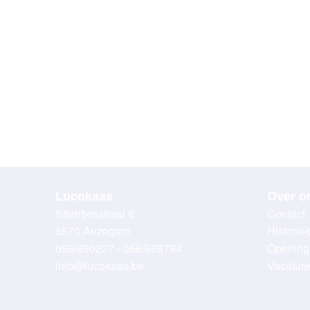
Lucokaas
Over o
Stientjesstraat 6
Contact
8570 Anzegem
Historie
056/680237 - 056/688794
Opening
info@lucokaas.be
Vacatur