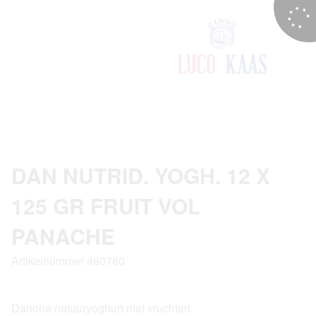
DAN NUTRID. YOGH. 12 X
125 GR FRUIT VOL
PANACHE
Artikelnummer 460780
Danone natuuryoghurt met vruchten.