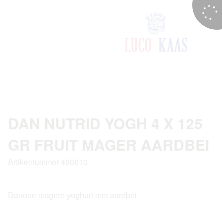
DAN NUTRID YOGH 4 X 125
GR FRUIT MAGER AARDBEI
Artikelnummer 460610
Danone magere yoghurt met aardbei.