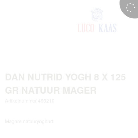
DAN NUTRID YOGH 8 X 125
GR NATUUR MAGER
Artikelnummer 460210
Magere natuuryoghurt.