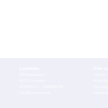
Lucokaas
Over o
Stientjesstraat 6
Contact
8570 Anzegem
Historie
056/680237 - 056/688794
Opening
info@lucokaas.be
Vacatur