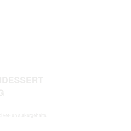
MDESSERT
G
 vet- en suikergehalte.