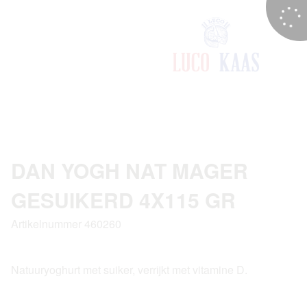
DAN YOGH NAT MAGER
GESUIKERD 4X115 GR
Artikelnummer 460260
Natuuryoghurt met suiker, verrijkt met vitamine D.