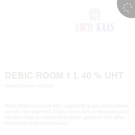
DEBIC ROOM 1 L 40 % UHT
Artikelnummer 442160
Deze Debic room met 40% vetgehalte is een betrouwbare
partner voor elke chef. Debic Room 40% is een topproduct
met een hoge en constante kwaliteit, geschikt voor siffon,
klopper en slagroomapparaat.