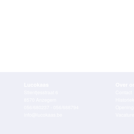
Lucokaas
Over o
Stientjesstraat 6
Contact
8570 Anzegem
Historie
056/680237 - 056/688794
Opening
info@lucokaas.be
Vacatur