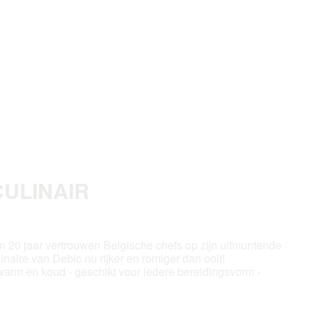
CULINAIR
 20 jaar vertrouwen Belgische chefs op zijn uitmuntende
linaire van Debic nu rijker en romiger dan ooit!
warm en koud - geschikt voor iedere bereidingsvorm -