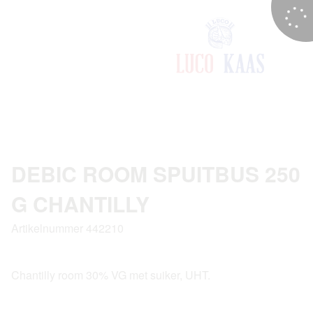
DEBIC ROOM SPUITBUS 250
G CHANTILLY
Artikelnummer 442210
Chantilly room 30% VG met suiker, UHT.