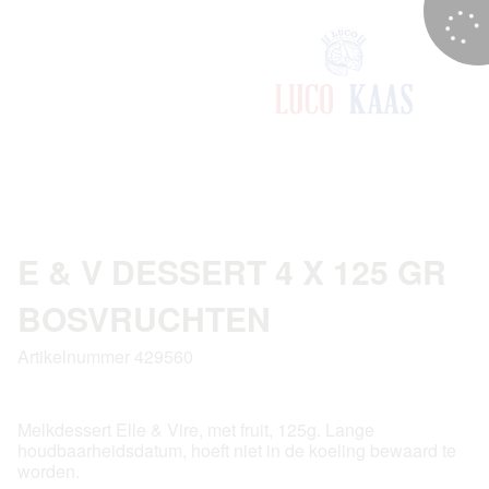
E & V DESSERT 4 X 125 GR
BOSVRUCHTEN
Artikelnummer 429560
Melkdessert Elle & Vire, met fruit, 125g. Lange
houdbaarheidsdatum, hoeft niet in de koeling bewaard te
worden.