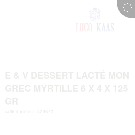
E & V DESSERT LACTÉ MON
GREC MYRTILLE 6 X 4 X 125
GR
Artikelnummer 429670