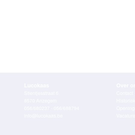
Lucokaas
Over o
Stientjesstraat 6
Contact
8570 Anzegem
Historie
056/680237 - 056/688794
Opening
info@lucokaas.be
Vacatur