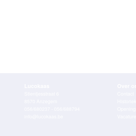
Lucokaas
Over o
Stientjesstraat 6
Contact
8570 Anzegem
Historie
056/680237 - 056/688794
Opening
info@lucokaas.be
Vacatur