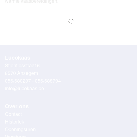
warme kaasbereidingen.
Lucokaas
Stientjesstraat 6
8570 Anzegem
056/680237 - 056/688794
info@lucokaas.be
Over ons
Contact
Historiek
Openingsuren
Vacatures