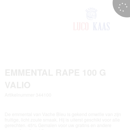
EMMENTAL RAPE 100 G
VALIO
Artikelnummer 344100
De emmental van Vache Bleu is gekend omwille van zijn
fruitige, licht zoute smaak. Hij is uiterst geschikt voor alle
gerechten. 45% Gemalen voor uw gratins en andere