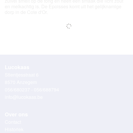
zuivel smelt op de tong en heeft een smaak die licht zout
en melkachtig is. De Epoisses komt uit het gelijknamige
dorp in de Cote d'Or.
Lucokaas
Stientjesstraat 6
8570 Anzegem
056/680237 - 056/688794
info@lucokaas.be
Over ons
Contact
Historiek