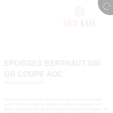
EPOISSES BERTHAUT 850
GR COUPE AOC
Artikelnummer 910130
Epoisses is een kaas met een grillige rode korst. Deze
wordt tijdens de rijping meerdere malen gewassen met
Marc, waardoor een sterk en vol pikant aroma ontstaat. Het