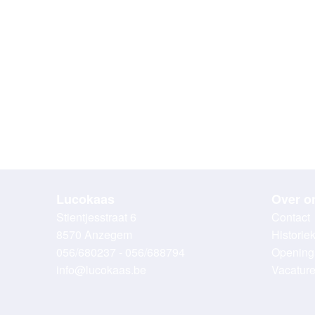
Lucokaas
Over o
Stientjesstraat 6
Contact
8570 Anzegem
Historie
056/680237 - 056/688794
Opening
info@lucokaas.be
Vacatur