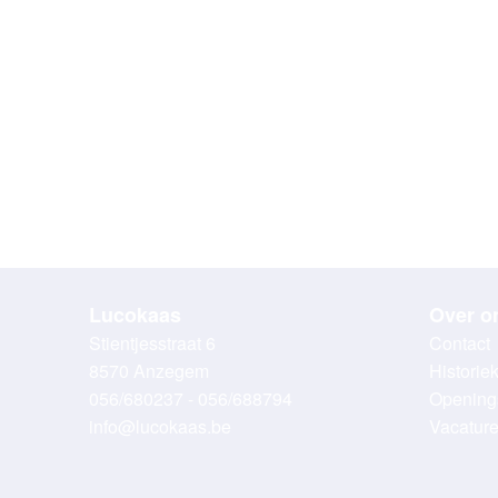
Lucokaas
Over o
Stientjesstraat 6
Contact
8570 Anzegem
Historie
056/680237 - 056/688794
Opening
info@lucokaas.be
Vacatur