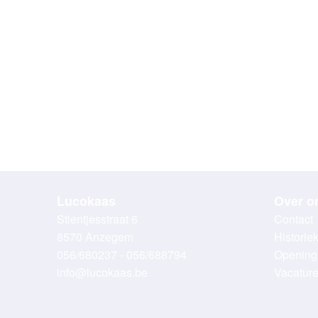
Lucokaas
Over o
Stientjesstraat 6
Contact
8570 Anzegem
Historie
056/680237 - 056/688794
Opening
info@lucokaas.be
Vacatur