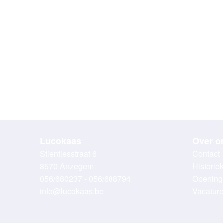
Lucokaas
Over o
Stientjesstraat 6
Contact
8570 Anzegem
Historie
056/680237 - 056/688794
Opening
info@lucokaas.be
Vacatur