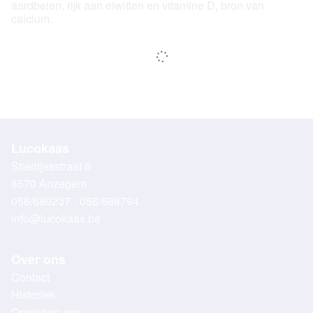
aardbeien, rijk aan eiwitten en vitamine D, bron van
calcium.
Lucokaas
Stientjesstraat 6
8570 Anzegem
056/680237 - 056/688794
info@lucokaas.be
Over ons
Contact
Historiek
Openingsuren