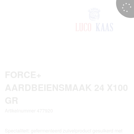
FORCE+
AARDBEIENSMAAK 24 X100
GR
Artikelnummer 477920
Specialiteit: gefermenteerd zuivelproduct gesuikerd met