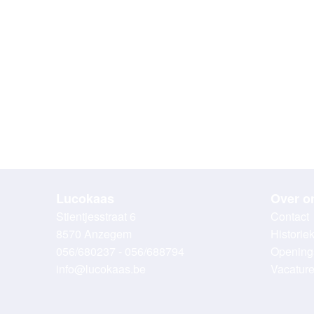
Lucokaas
Over o
Stientjesstraat 6
Contact
8570 Anzegem
Historie
056/680237 - 056/688794
Opening
info@lucokaas.be
Vacatur