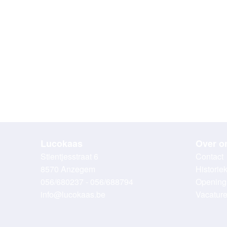
Lucokaas
Over o
Stientjesstraat 6
Contact
8570 Anzegem
Historie
056/680237 - 056/688794
Opening
info@lucokaas.be
Vacatur