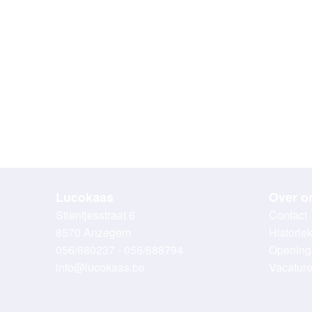
Lucokaas
Over o
Stientjesstraat 6
Contact
8570 Anzegem
Historie
056/680237 - 056/688794
Opening
info@lucokaas.be
Vacatur