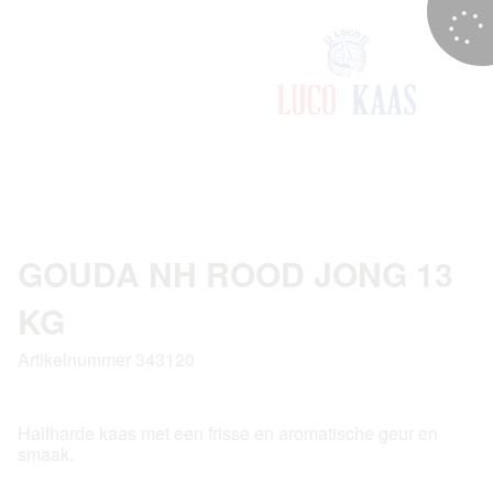
GOUDA NH ROOD JONG 13
KG
Artikelnummer 343120
Halfharde kaas met een frisse en aromatische geur en
smaak.