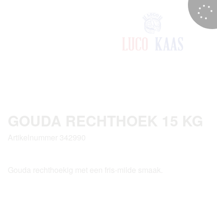
GOUDA RECHTHOEK 15 KG
Artikelnummer 342990
Gouda rechthoekig met een fris-milde smaak.