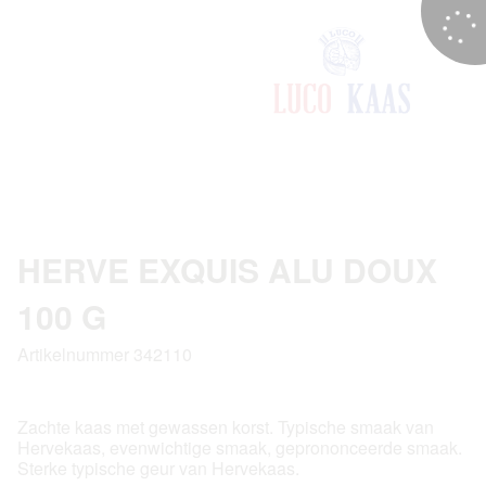
HERVE EXQUIS ALU DOUX
100 G
Artikelnummer 342110
Zachte kaas met gewassen korst. Typische smaak van
Hervekaas, evenwichtige smaak, geprononceerde smaak.
Sterke typische geur van Hervekaas.