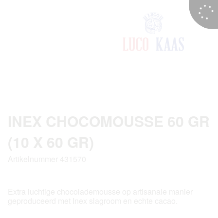
INEX CHOCOMOUSSE 60 GR
(10 X 60 GR)
Artikelnummer 431570
Extra luchtige chocolademousse op artisanale manier
geproduceerd met Inex slagroom en echte cacao.