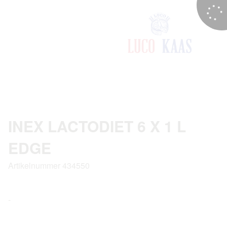
INEX LACTODIET 6 X 1 L
EDGE
Artikelnummer 434550
-