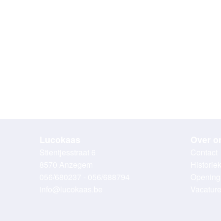
Lucokaas
Over o
Stientjesstraat 6
Contact
8570 Anzegem
Historie
056/680237 - 056/688794
Opening
info@lucokaas.be
Vacatur