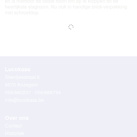
en is hierdoor de beste room om op te kloppen tot de
heerlijkste slagroom. Nu ook in handige brick-verpakking
met schroefdop.
Lucokaas
Stientjesstraat 6
8570 Anzegem
056/680237 - 056/688794
info@lucokaas.be
Over ons
Contact
Historiek