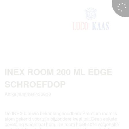
INEX ROOM 200 ML EDGE
SCHROEFDOP
Artikelnummer 430630
De INEX blauwe beker langhoudbare Premium room is
alom gekend voor zijn bijzondere kwaliteit.Geen enkele
bereiding weerstaat hem. De room heeft 40% vetgehalte