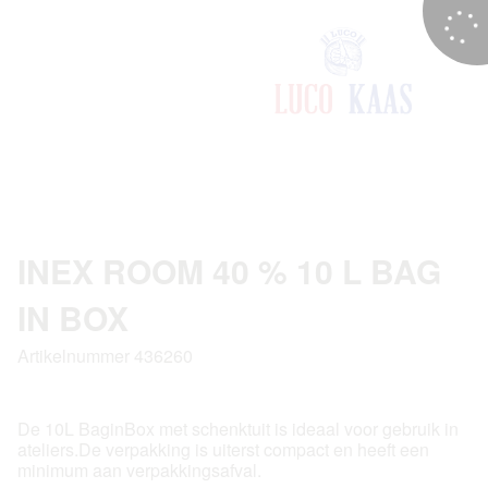
INEX ROOM 40 % 10 L BAG
IN BOX
Artikelnummer 436260
De 10L BaginBox met schenktuit is ideaal voor gebruik in
ateliers.De verpakking is uiterst compact en heeft een
minimum aan verpakkingsafval.