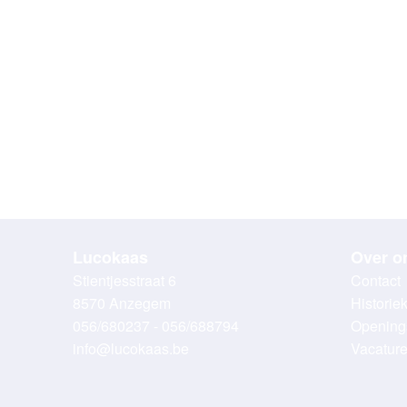
Lucokaas
Over o
Stientjesstraat 6
Contact
8570 Anzegem
Historie
056/680237 - 056/688794
Opening
info@lucokaas.be
Vacatur